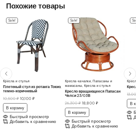
Похожие товары
Sale!
Sale!
Sa
Кресла и стулья
Кресла-качалки
,
Папасаны и
Кресл
мамасаны
,
Кресла и стулья
Плетеный стул из ротанга Токио,
Крес
темно-коричневый
Кресло вращающееся Папасан
13,0
Челси 23/03В
10,500
₽
10,100
₽
26,300
₽
18,800
₽
В к
В корзину
В корзину
Быстрый просмотр
Д
Быстрый просмотр
Добавить к сравнению
Добавить к сравнению