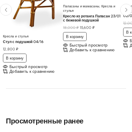
Папасаны и мамасаны
,
Кресла и
Кресл
стулья
Плет
02/0
Кресло из ротанга Папасан 23/01
с бежевой подушкой
12,0
18,000
₽
15,600
₽
В к
Кресла и стулья
В корзину
Стул с подушкой 04/16
Быстрый просмотр
Д
12,800
₽
Добавить к сравнению
В корзину
Быстрый просмотр
Добавить к сравнению
Просмотренные ранее