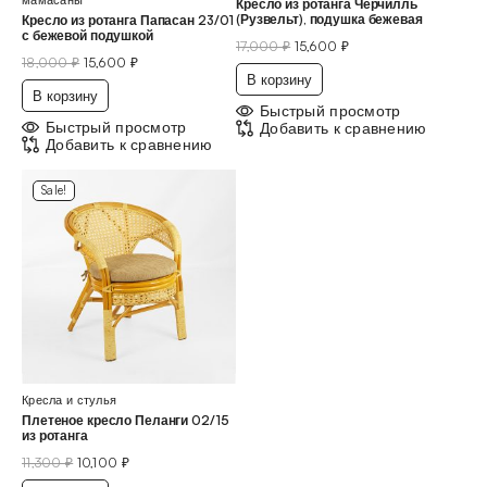
мамасаны
Кресло из ротанга Черчилль
(Рузвельт), подушка бежевая
Кресло из ротанга Папасан 23/01
с бежевой подушкой
17,000
₽
15,600
₽
18,000
₽
15,600
₽
В корзину
В корзину
Быстрый просмотр
Быстрый просмотр
Добавить к сравнению
Добавить к сравнению
Sale!
Кресла и стулья
Плетеное кресло Пеланги 02/15
из ротанга
11,300
₽
10,100
₽