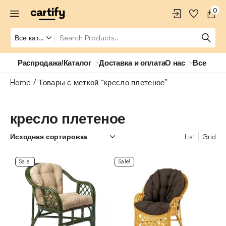
0
Распродажа!
Каталог
Доставка и оплата
О нас
Все о ро
Home
Товары с меткой “кресло плетеное”
кресло плетеное
List
Grid
Sale!
Sale!