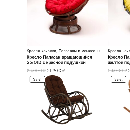
Кресла-качалки
,
Папасаны и мамасаны
Кресла-кач
Кресло Папасан вращающийся
Кресло Па
23/01В с красной подушкой
желтой п
23,000
₽
21,900
₽
23,000
₽
Sale!
Sale!