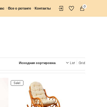
0
нас
Все о ротанге
Контакты
List
Grid
Sale!