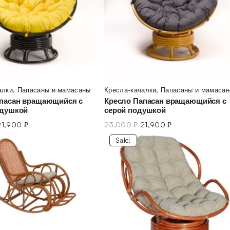
алки
,
Папасаны и мамасаны
Кресла-качалки
,
Папасаны и мамаса
пасан вращающийся с
Кресло Папасан вращающийся с
одушкой
серой подушкой
21,900
₽
23,000
₽
21,900
₽
Sale!