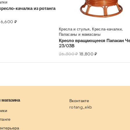
алки
кресло-качалка из ротанга
26,600
₽
Кресла и стулья
,
Кресла-качалки
,
Папасаны и мамасаны
Кресло вращающееся Папасан Ч
23/03В
26,300
₽
18,800
₽
 магазина
Вконтакте
rotang_ekb
рики
отанге
интерьера