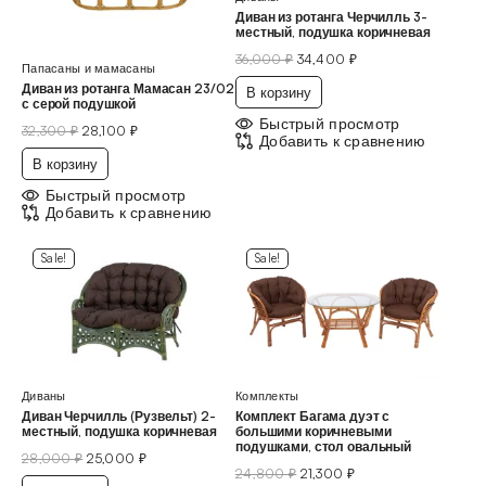
Диван из ротанга Черчилль 3-
местный, подушка коричневая
36,000
₽
34,400
₽
Папасаны и мамасаны
Диван из ротанга Мамасан 23/02
В корзину
с серой подушкой
Быстрый просмотр
32,300
₽
28,100
₽
Добавить к сравнению
В корзину
Быстрый просмотр
Добавить к сравнению
Sale!
Sale!
Диваны
Комплекты
Диван Черчилль (Рузвельт) 2-
Комплект Багама дуэт с
местный, подушка коричневая
большими коричневыми
подушками, стол овальный
28,000
₽
25,000
₽
24,800
₽
21,300
₽