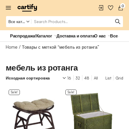
0
Распродажа!
Каталог
Доставка и оплата
О нас
Все о ро
Home
Товары с меткой “мебель из ротанга”
мебель из ротанга
16
32
48
All
List
Grid
Sale!
Sale!