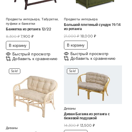
Предметы интерьера
,
Табуретки,
Предметы интерьера
пуфики и банкетки
Большой плетеный сундук 19/14
из ротанга
Банкетка из ротанга 12/22
21,000
₽
18,000
₽
8,300
₽
7,900
₽
В корзину
В корзину
Быстрый просмотр
Быстрый просмотр
Добавить к сравнению
Добавить к сравнению
Sale!
Sale!
Диваны
Диван Багама из ротанга с
бежевой подушкой
14,300
₽
13,500
₽
Диваны