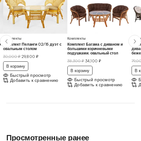
Комплекты
Комплекты
Комп
эт
Комплект Пеланги 02/15 дуэт с
Комплект Багама с диваном и
Комп
овальным столом
большими коричневыми
дива
подушками, овальный стол
беж
30,000
₽
29,800
₽
38,300
₽
34,100
₽
79,0
В корзину
В корзину
В к
Быстрый просмотр
Быстрый просмотр
Добавить к сравнению
Добавить к сравнению
Д
Просмотренные ранее