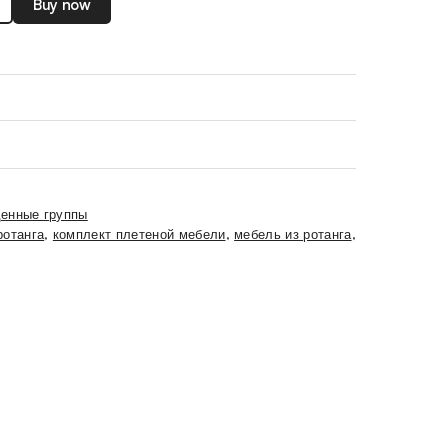
Buy now
енные группы
ротанга
,
комплект плетеной мебели
,
мебель из ротанга
,