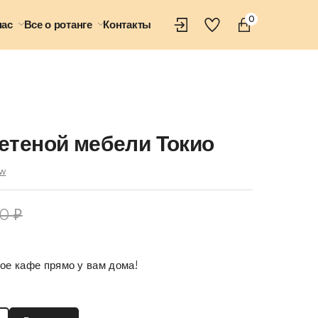
0
нас
Все о ротанге
Контакты
етеной мебели Токио
ew
00
₽
е кафе прямо у вам дома!