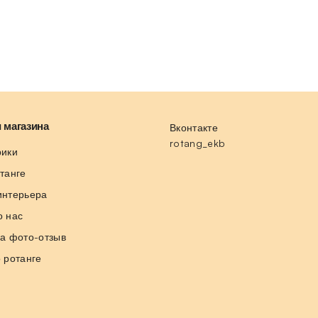
 магазина
Вконтакте
rotang_ekb
рики
отанге
интерьера
о нас
за фото-отзыв
о ротанге