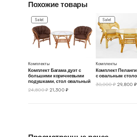
Похожие товары
Sale!
Sale!
Комплекты
Комплекты
Комплект Багама дуэт с
Комплект Пеланги 
большими коричневыми
с овальным стол
подушками, стол овальный
30,000
₽
29,800
₽
24,800
₽
21,300
₽
Просмотренные ранее