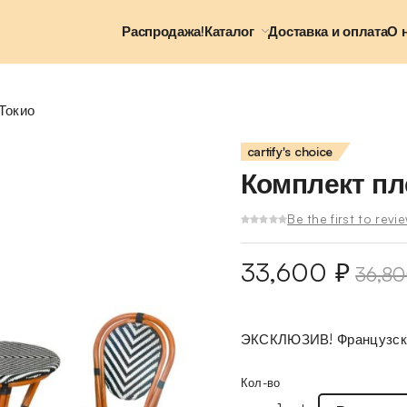
Распродажа!
Каталог
Доставка и оплата
О 
Токио
cartify's choice
Комплект пл
Be the first to revi
33,600
₽
36,8
ЭКСКЛЮЗИВ! Французско
Кол-во