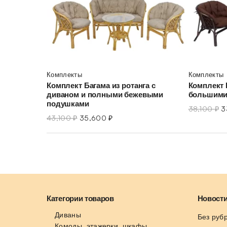
Комплекты
Комплекты
Комплект Багама из ротанга с
Комплект 
диваном и полными бежевыми
большими
подушками
38,100
₽
3
43,100
₽
35,600
₽
Категории товаров
Новости
Диваны
Без руб
Комоды, этажерки, шкафы