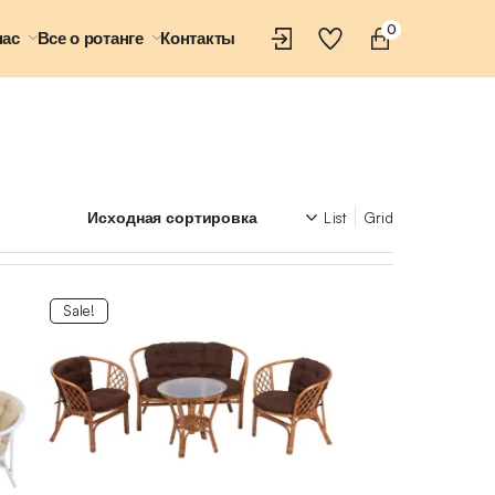
0
нас
Все о ротанге
Контакты
List
Grid
Sale!