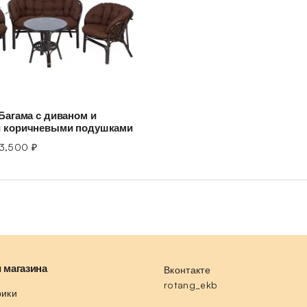
Багама с диваном и
 коричневыми подушками
3,500
₽
 магазина
Вконтакте
rotang_ekb
рики