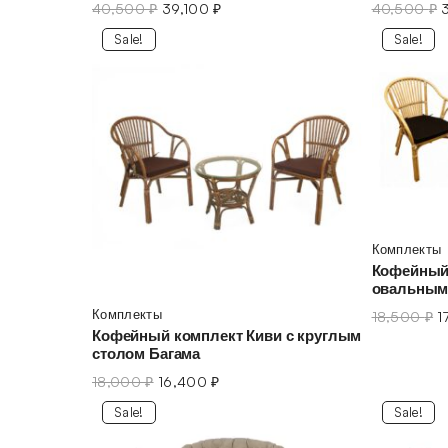
40,500
₽
39,100
₽
40,500
₽
Sale!
Sale!
Комплекты
Кофейный 
овальным
Комплекты
18,500
₽
1
Кофейный комплект Киви с круглым
столом Багама
18,000
₽
16,400
₽
Sale!
Sale!