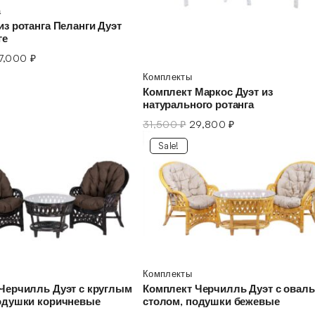
а
из ротанга Пеланги Дуэт
ге
17,000
₽
Комплекты
Комплект Маркос Дуэт из
натурального ротанга
31,500
₽
29,800
₽
Sale!
Комплекты
Черчилль Дуэт с круглым
Комплект Черчилль Дуэт с овал
одушки коричневые
столом, подушки бежевые