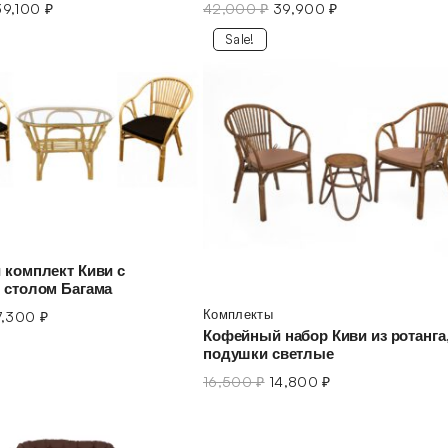
39,100
₽
42,000
₽
39,900
₽
Sale!
комплект Киви с
 столом Багама
Комплекты
7,300
₽
Кофейный набор Киви из ротанга
подушки светлые
16,500
₽
14,800
₽