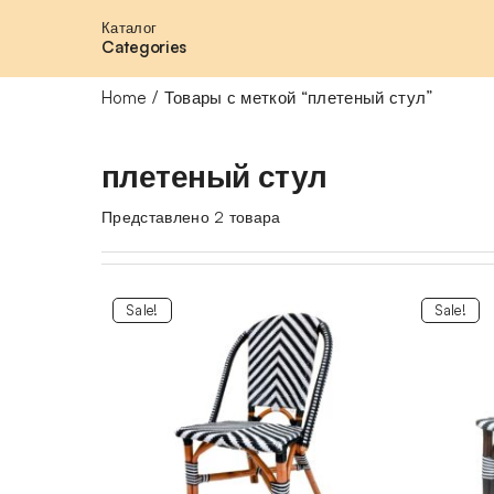
Каталог
Categories
Home
Товары с меткой “плетеный стул”
плетеный стул
Представлено 2 товара
Sale!
Sale!