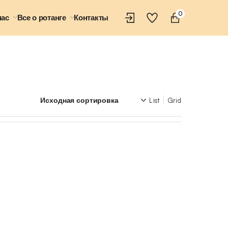
0
нас
Все о ротанге
Контакты
List
Grid