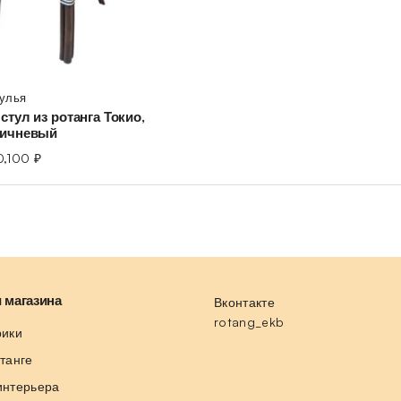
тулья
стул из ротанга Токио,
ричневый
0,100
₽
 магазина
Вконтакте
rotang_ekb
рики
отанге
интерьера