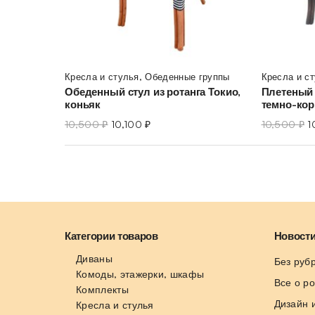
Кресла и стулья
,
Обеденные группы
Кресла и с
Обеденный стул из ротанга Токио,
Плетеный 
коньяк
темно-ко
10,500
₽
10,100
₽
10,500
₽
1
Категории товаров
Новости
Диваны
Без руб
Комоды, этажерки, шкафы
Все о р
Комплекты
Дизайн 
Кресла и стулья