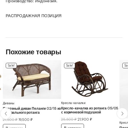
Производство: Индонезия.
РАСПРОДАЖНАЯ ПОЗИЦИЯ
Похожие товары
Sale!
Sale!
Sa
Кресла-качалки
Диваны
Кресло-качалка из ротанга 05/05
Плетеный диван Пеланги 02/15 из
с коричневой подушкой
натурального ротанга
25,500
₽
21,900
₽
21,500
₽
19,500
₽
Кресл
Плет
В корзину