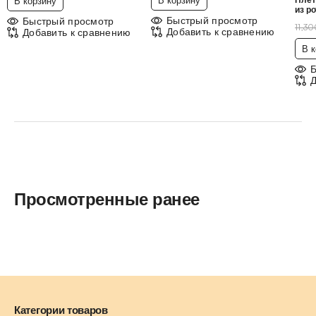
В корзину
из р
Быстрый просмотр
Быстрый просмотр
11,3
Добавить к сравнению
Добавить к сравнению
В к
Д
Просмотренные ранее
Категории товаров