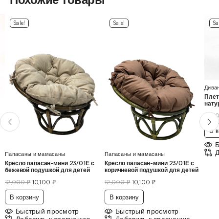
Sale!
Sale!
Sa
Дива
Плет
нату
21,5
В к
Д
Папасаны и мамасаны
Папасаны и мамасаны
Кресло папасан-мини 23/01Е с
Кресло папасан-мини 23/01Е с
бежевой подушкой для детей
коричневой подушкой для детей
12,000
₽
10,100
₽
12,000
₽
10,100
₽
В корзину
В корзину
Быстрый просмотр
Быстрый просмотр
Добавить к сравнению
Добавить к сравнению