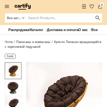
0
Распродажа!
Каталог
Доставка и оплата
О нас
Все о ро
Home
Папасаны и мамасаны
Кресло Папасан вращающийся
с коричневой подушкой
Sale!