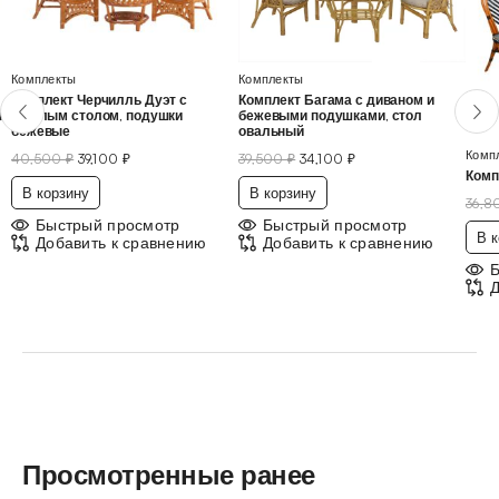
Комплекты
Комплекты
Комплект Черчилль Дуэт с
Комплект Багама с диваном и
,
круглым столом, подушки
бежевыми подушками, стол
бежевые
овальный
Комп
40,500
₽
39,100
₽
39,500
₽
34,100
₽
Комп
В корзину
В корзину
36,
Быстрый просмотр
Быстрый просмотр
В к
Добавить к сравнению
Добавить к сравнению
Д
Просмотренные ранее