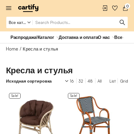
0
Распродажа!
Каталог
Доставка и оплата
О нас
Все о ро
Home
Кресла и стулья
Кресла и стулья
16
32
48
All
List
Grid
Sale!
Sale!