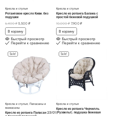
Кресла и стулья
Кресла и стулья
Ротанговое кресло Киви, без
Кресло из ротанга Багама с
подушки
простой бежевой подушкой
6,400
₽
5,500
₽
10,000
₽
7,900
₽
В корзину
В корзину
Быстрый просмотр
Быстрый просмотр
Перейти к сравнению
Перейти к сравнению
Sale!
Sale!
Кресла и стулья
,
Папасаны и
Кресла и стулья
мамасаны
Кресло из ротанга Черчилль
(Рузвельт), подушка бежевая
Кресло из ротанга Папасан 23/01