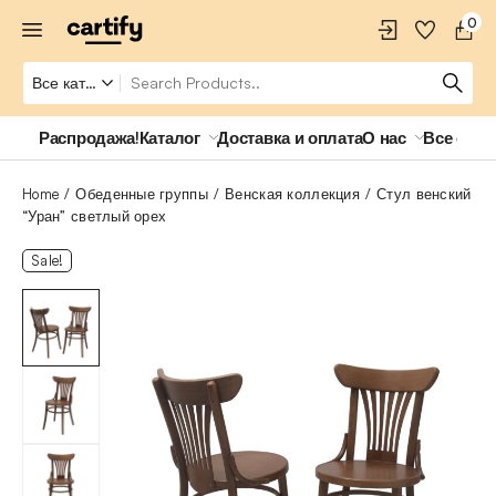
0
Распродажа!
Каталог
Доставка и оплата
О нас
Все о ро
Home
Обеденные группы
Венская коллекция
Стул венский
“Уран” светлый орех
Sale!