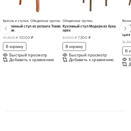
Кресла и стулья
,
Обеденные группы
Обеденные группы
Венск
груп
Обеденный стул из ротанга Токио,
Кухонный стул Модерн из бука,
коньяк
орех
Стул
орех
10,500
₽
10,100
₽
8,000
₽
7,300
₽
12,3
В корзину
В корзину
В к
Быстрый просмотр
Быстрый просмотр
Добавить к сравнению
Добавить к сравнению
Д