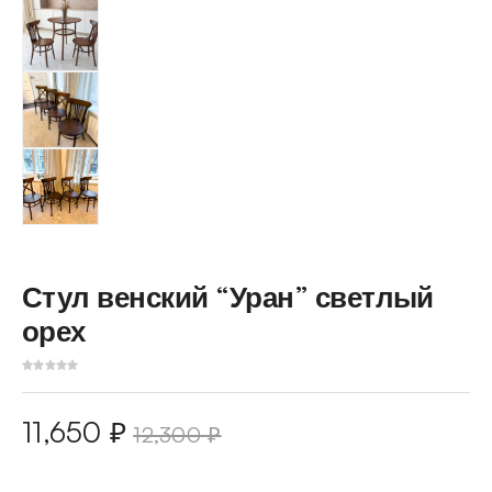
Стул венский “Уран” светлый
орех
11,650
₽
12,300
₽