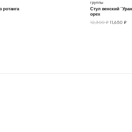
группы
з ротанга
Стул венский “Ура
орех
12,300
₽
11,650
₽