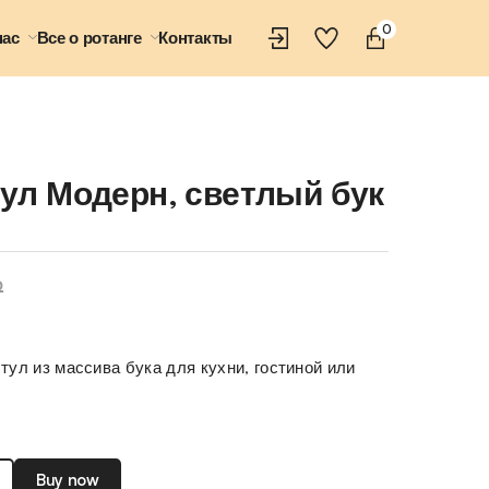
0
нас
Все о ротанге
Контакты
ул Модерн, светлый бук
₽
тул из массива бука для кухни, гостиной или
Buy now