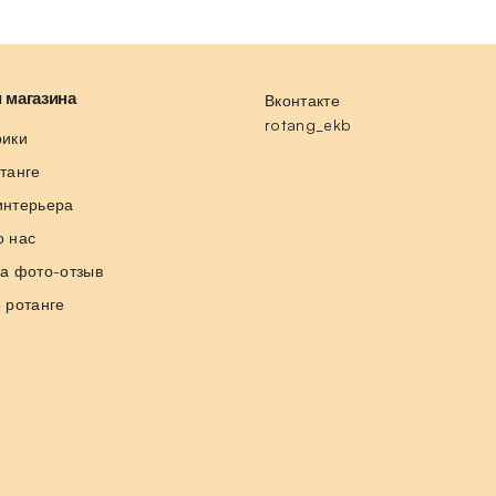
 магазина
Вконтакте
rotang_ekb
рики
отанге
интерьера
о нас
за фото-отзыв
о ротанге