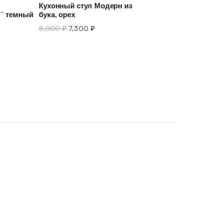
Кухонный стул Модерн из
н” темный
бука, орех
8,000
₽
7,300
₽