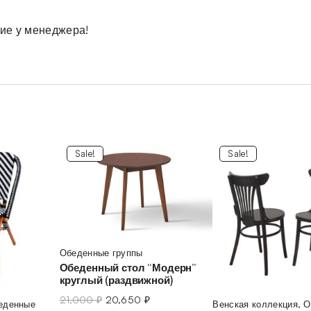
чие у менеджера!
Sale!
Sale!
Обеденные группы
Обеденный стол “Модерн”
круглый (раздвижной)
21,000
₽
20,650
₽
еденные
Венская коллекция
,
О