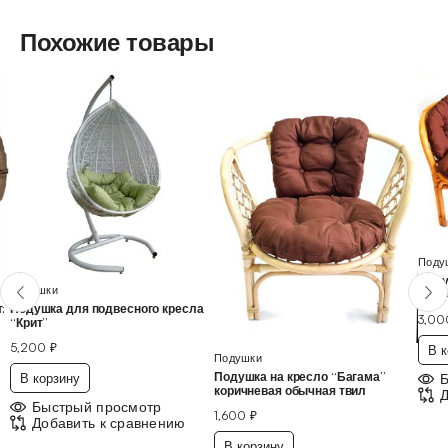
Похожие товары
Поду
Поду
Подушки
кори
:
Подушка для подвесного кресла
3,0
“Крит”
5,200
₽
В к
Подушки
Подушка на кресло “Багама”
В корзину
коричневая обычная твил
Д
Быстрый просмотр
1,600
₽
Добавить к сравнению
В корзину