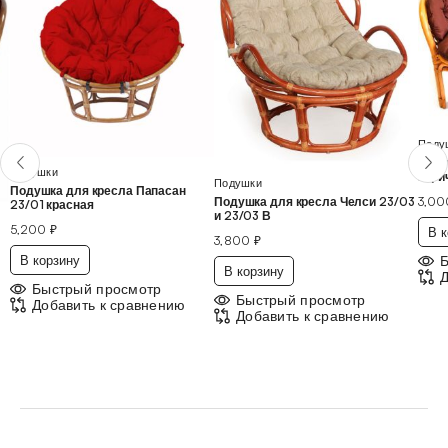
Поду
Поду
Подушки
кори
Подушки
Подушка для кресла Папасан
3,0
Подушка для кресла Челси 23/03
23/01 красная
и 23/03 В
5,200
₽
В к
3,800
₽
В корзину
В корзину
Д
Быстрый просмотр
Быстрый просмотр
Добавить к сравнению
Добавить к сравнению