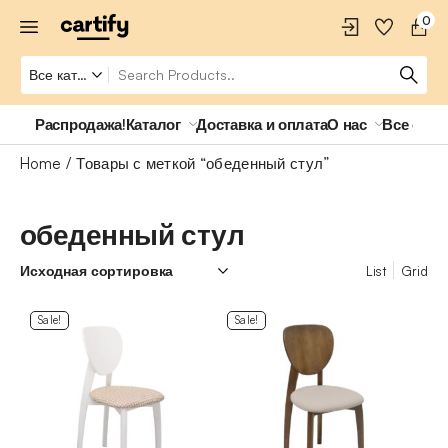
0
Распродажа!
Каталог
Доставка и оплата
О нас
Все о ро
Home
Товары с меткой “обеденный стул”
обеденный стул
List
Grid
Sale!
Sale!