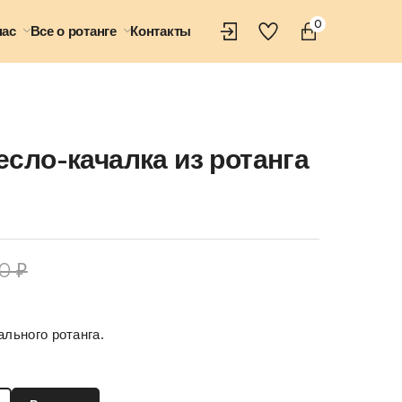
0
нас
Все о ротанге
Контакты
есло-качалка из ротанга
00
₽
ального ротанга.