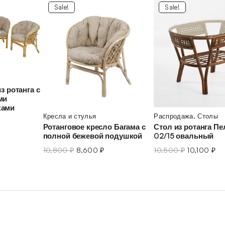
Sale!
Sale!
з ротанга с
ми
ками
Кресла и стулья
Распродажа
,
Столы
Ротанговое кресло Багама с
Стол из ротанга Пе
полной бежевой подушкой
02/15 овальный
10,800
₽
8,600
₽
10,500
₽
10,100
₽