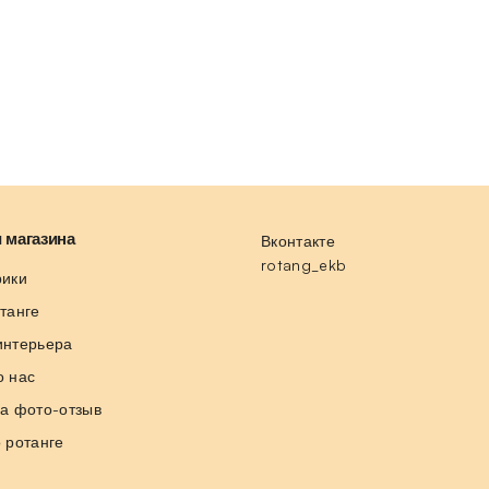
 магазина
Вконтакте
rotang_ekb
рики
отанге
интерьера
о нас
за фото-отзыв
о ротанге