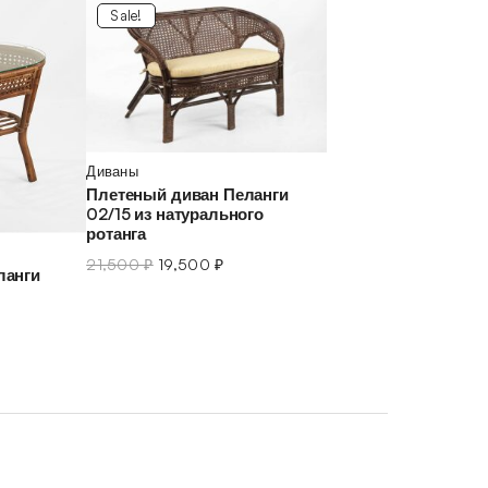
Sale!
Диваны
Плетеный диван Пеланги
02/15 из натурального
ротанга
21,500
₽
19,500
₽
ланги