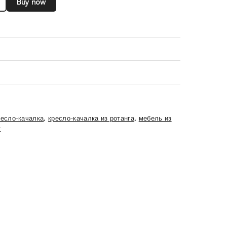
Buy now
ресло-качалка
,
кресло-качалка из ротанга
,
мебель из
г