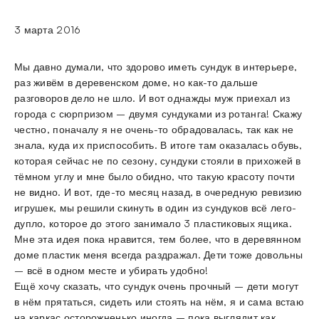
3 марта 2016
Мы давно думали, что здорово иметь сундук в интерьере,
раз живём в деревенском доме, но как-то дальше
разговоров дело не шло. И вот однажды муж приехал из
города
с сюрпризом – двумя сундуками из ротанга! Скажу
честно, поначалу я не очень-то обрадовалась, так как не
знала, куда их приспособить. В итоге там оказалась обувь,
которая сейчас не по сезону, сундуки стояли в прихожей в
тёмном углу и мне было обидно, что такую красоту почти
не видно. И вот, где-то месяц назад, в очередную ревизию
игрушек, мы решили скинуть в один из сундуков всё лего-
дупло, которое до этого занимало 3 пластиковых ящика.
Мне эта идея пока нравится, тем более, что в деревянном
доме пластик меня всегда раздражал. Дети тоже довольны
– всё в одном месте и убирать удобно!
Ещё хочу сказать, что сундук очень прочный – дети могут
в нём прятаться, сидеть или стоять на нём, я и сама встаю
на каркас осторожненько иногда – пока выглядит как