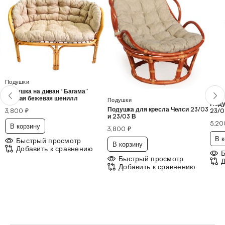
Подушки
Подушка на диван “Багама”
Поду
полная бежевая шенилл
Подушки
Поду
Подушка для кресла Челси 23/03
23/0
3,800
₽
и 23/03 В
5,2
В корзину
3,800
₽
В к
Быстрый просмотр
В корзину
Добавить к сравнению
Быстрый просмотр
Д
Добавить к сравнению