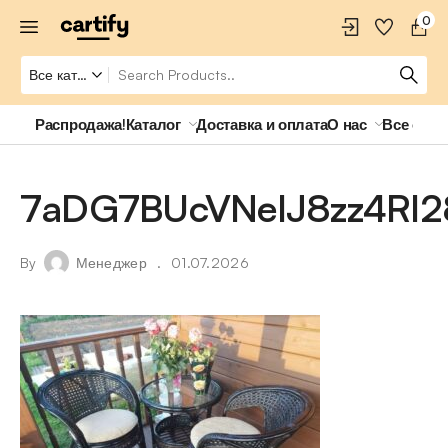
0
Распродажа!
Каталог
Доставка и оплата
О нас
Все о ро
7aDG7BUcVNeIJ8zz4RI2
By
Менеджер
01.07.2026