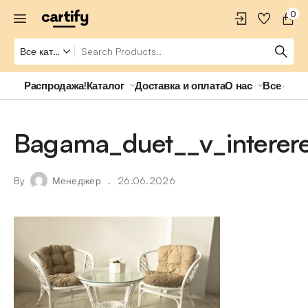
0
Распродажа!
Каталог
Доставка и оплата
О нас
Все о ро
Bagama_duet__v_interer
By
Менеджер
26.06.2026