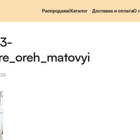
Распродажа!
Каталог
Доставка и оплата
О 
3-
re_oreh_matovyi
026