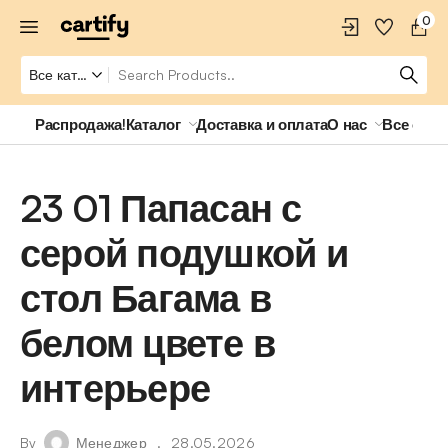
0
Распродажа!
Каталог
Доставка и оплата
О нас
Все о ро
23 01 Папасан с
серой подушкой и
стол Багама в
белом цвете в
интерьере
By
Менеджер
28.05.2026