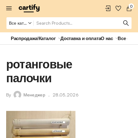
0
Распродажа!
Каталог
Доставка и оплата
О нас
Все о ро
ротанговые
палочки
By
Менеджер
28.05.2026