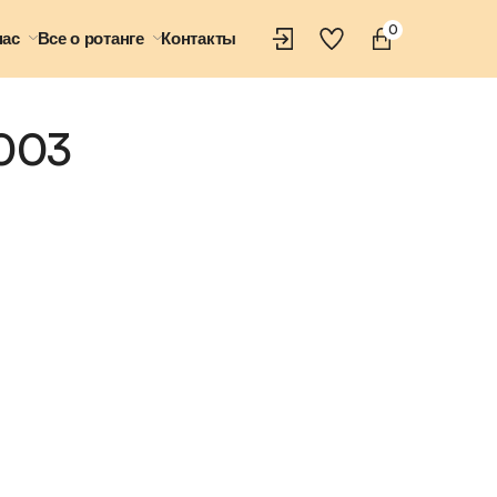
0
нас
Все о ротанге
Контакты
 003