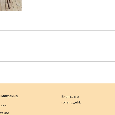
 магазина
Вконтакте
rotang_ekb
рики
отанге