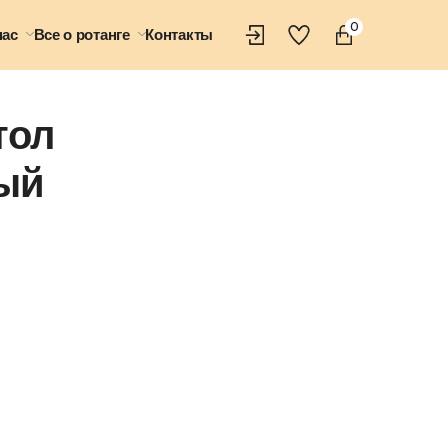
0
нас
Все о ротанге
Контакты
тол
ный