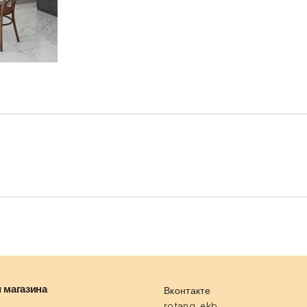
 магазина
Вконтакте
rotang_ekb