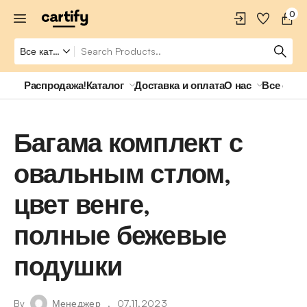
0
Распродажа!
Каталог
Доставка и оплата
О нас
Все о ро
Багама комплект с
овальным стлом,
цвет венге,
полные бежевые
подушки
By
Менеджер
07.11.2023