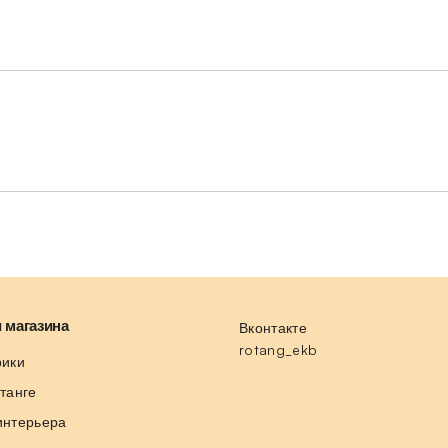
 магазина
Вконтакте
rotang_ekb
рики
отанге
интерьера