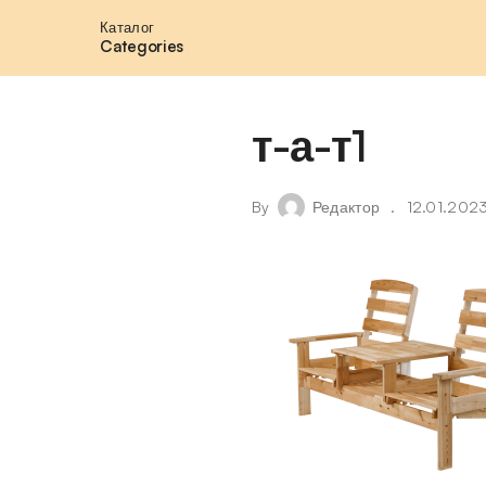
Каталог
Categories
т-а-т1
By
Редактор
12.01.202