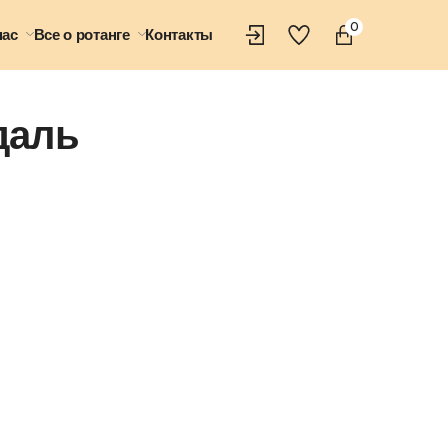
0
нас
Все о ротанге
Контакты
даль