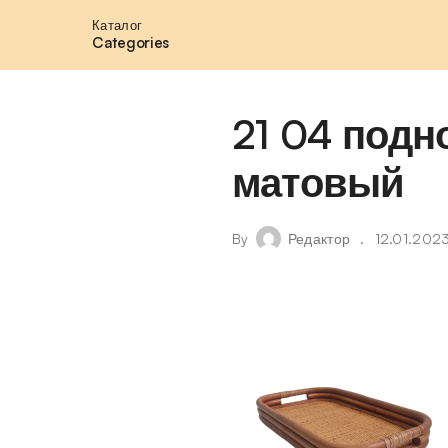
Каталог
Categories
21 04 под
матовый
By
Редактор
12.01.202