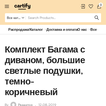
0
Распродажа!
Каталог
Доставка и оплата
О нас
Все о ро
Комплект Багама с
диваном, большие
светлые подушки,
темно-
коричневый
By
Редактор
12.08.2019