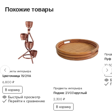
Похожие товары
Пред
Пуф 
10,5
Предметы интерьера
В к
Цветочница 15/29A
6,800
₽
П
Предметы интерьера
В корзину
Поднос 21/03 круглый
Быстрый просмотр
2,300
₽
Перейти к сравнению
В корзину