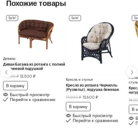
Похожие товары
Sale!
Sale!
Sa
Диваны
Диван Багама из ротанга с полной
коричневой подушкой
14,300
₽
13,500
₽
Папа
Кресла и стулья
стул
Кресло из ротанга Черчилль
В корзину
Крес
(Рузвельт), подушка бежевая
1
нату
Быстрый просмотр
17,000
₽
15,600
₽
Перейти к сравнению
18,
В корзину
В к
Быстрый просмотр
Перейти к сравнению
П