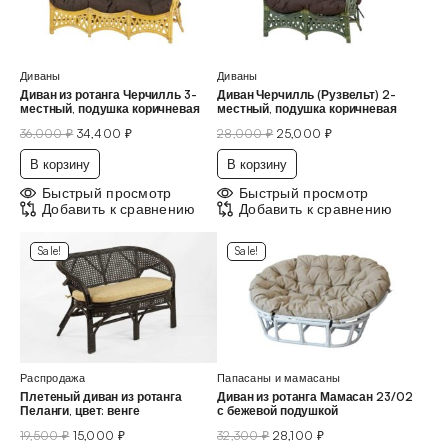
Диваны
Диваны
Диван из ротанга Черчилль 3-
Диван Черчилль (Рузвельт) 2-
местный, подушка коричневая
местный, подушка коричневая
36,000
₽
34,400
₽
28,000
₽
25,000
₽
В корзину
В корзину
Быстрый просмотр
Быстрый просмотр
Добавить к сравнению
Добавить к сравнению
Sale!
Sale!
Распродажа
Папасаны и мамасаны
Плетеный диван из ротанга
Диван из ротанга Мамасан 23/02
Пеланги, цвет: венге
с бежевой подушкой
19,500
₽
15,000
₽
32,300
₽
28,100
₽