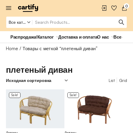
0
Распродажа!
Каталог
Доставка и оплата
О нас
Все о ро
Home
Товары с меткой “плетеный диван”
плетеный диван
List
Grid
Sale!
Sale!
Диваны
Диваны