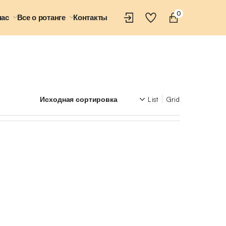
0
нас
Все о ротанге
Контакты
List
Grid