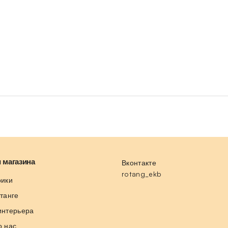
 магазина
Вконтакте
rotang_ekb
рики
отанге
интерьера
о нас