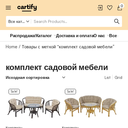
0
Распродажа!
Каталог
Доставка и оплата
О нас
Все о ро
Home
Товары с меткой “комплект садовой мебели”
комплект садовой мебели
List
Grid
Sale!
Sale!
Комплекты
Комплекты