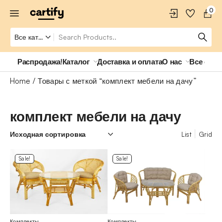
0
Распродажа!
Каталог
Доставка и оплата
О нас
Все о ро
Home
Товары с меткой “комплект мебели на дачу”
комплект мебели на дачу
List
Grid
Sale!
Sale!
Комплекты
Комплекты