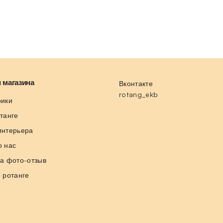
 магазина
Вконтакте
rotang_ekb
рики
отанге
интерьера
о нас
за фото-отзыв
о ротанге