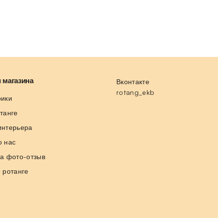
 магазина
Вконтакте
rotang_ekb
рики
отанге
интерьера
о нас
за фото-отзыв
о ротанге